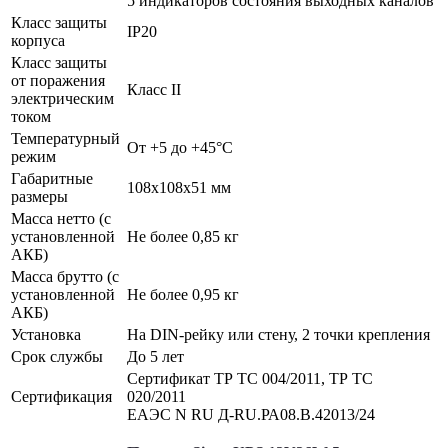
5 индикаторов состояния выходных каналов
Класс защиты
IP20
корпуса
Класс защиты
от поражения
Класс II
электрическим
током
Температурный
От +5 до +45°С
режим
Габаритные
108x108x51 мм
размеры
Масса нетто (с
установленной
Не более 0,85 кг
АКБ)
Масса брутто (с
установленной
Не более 0,95 кг
АКБ)
Установка
На DIN-рейку или стену, 2 точки крепления
Срок службы
До 5 лет
Сертификат ТР ТС 004/2011, ТР ТС
Сертификация
020/2011
ЕАЭС N RU Д-RU.РА08.B.42013/24