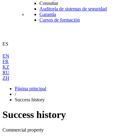
Consultar
Auditoría de sistemas de seguridad
Garantía
Cursos de formación
ES
EN
FR
KZ
RU
ZH
Página principal
/
Success history
Success history
Commercial property