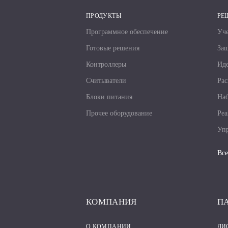
ПРОДУКТЫ
РЕ
Программное обеспечение
Уче
Готовые решения
За
Контроллеры
Иде
Считыватели
Рас
Блоки питания
Наб
Прочее оборудование
Реа
Упр
Все
КОМПАНИЯ
П
О КОМПАНИИ
ДИ