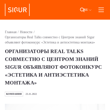
RU
КОМПАНИЯ
Главная
/
Новости
/
Организаторы Real Talks совместно с Центром знаний Sigur
ПРОДУКТЫ И РЕШЕНИЯ
объявляют фотоконкурс «Эстетика и антиэстетика монтажа»
ПАРТНЕРСТВО
ОРГАНИЗАТОРЫ REAL TALKS
СОВМЕСТНО С ЦЕНТРОМ ЗНАНИЙ
СЕРВИС
SIGUR ОБЪЯВЛЯЮТ ФОТОКОНКУРС
«ЭСТЕТИКА И АНТИЭСТЕТИКА
МОНТАЖА»
ПЕРЕЙТИ НА ПОРТАЛ
КОМПАНИЯ
23.11.2022