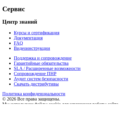
Сервис
Центр знаний
Курсы и сертификация
Документация
FAQ
Видеоинструкции
Поддержка и сопровождение
Гарантийные обязательства
SLA / Расширенные возможности
Сопровождение ПНР
Аудит систем безопасности
Скачать дистрибутивы
Политика конфиденциальности
© 2026 Все права защищены.
Мы используем файлы cookie для улучшения работы сайта.
Продолжая использовать сайт и нажимая «Принять», вы
соглашаетесь с
условиями обработки cookie
. Если вы не
согласны с обработкой cookie, покиньте сайт или отключите
cookie в настройках браузера.